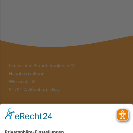
Lebenshilfe Altmühlfranken e. V.
Hauptverwaltung
Wiesenstr. 32
91781 Weißenburg i.Bay.
hauptverwaltung@lebenshilfe-af.de
Telefon
09141 8321-100
Standorte