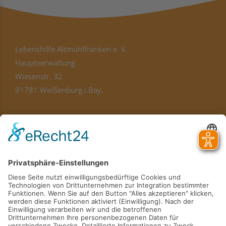
Lebenshilfe Altmühlfranken e. V.
Hauptverwaltung
Wiesenstr. 32
91781 Weißenburg i.Bay.
hauptverwaltung@lebenshilfe-af.de
Telefon
09141 8321-100
Standorte
Kontakt
Karriere
Verein
Das Magazin