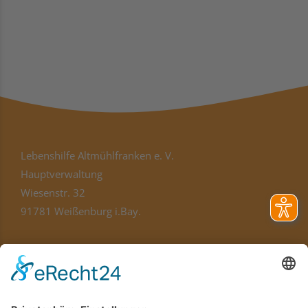
Lebenshilfe Altmühlfranken e. V.
Hauptverwaltung
Wiesenstr. 32
91781 Weißenburg i.Bay.
hauptverwaltung@lebenshilfe-af.de
Telefon
09141 8321-100
Standorte