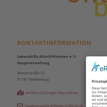
KONTAKT­INFORMATION
Lebenshilfe Altmühlfranken e. V.
Hauptverwaltung
Wiesenstraße 32
91781 Weißenburg
Anfahrt auf Google Maps planen
hauptverwaltung@lebenshilfe-af.de