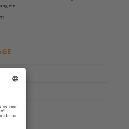
ng ein.
T!
AGE