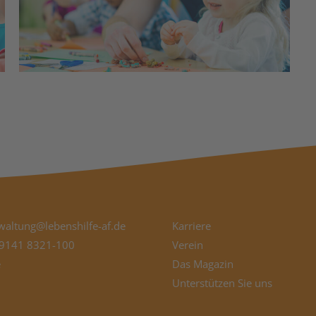
waltung@lebenshilfe-af.de
Karriere
9141 8321-100
Verein
e
Das Magazin
Unterstützen Sie uns