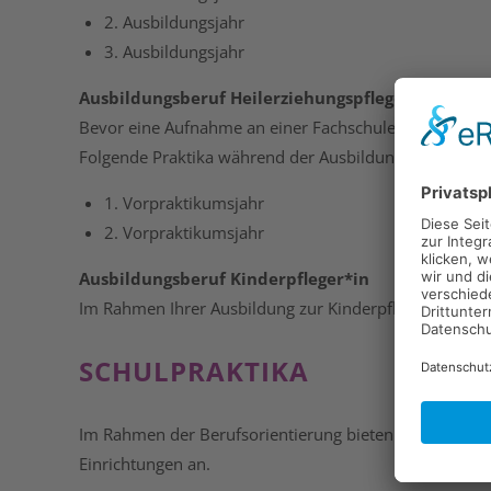
2. Ausbildungsjahr
3. Ausbildungsjahr
Ausbildungsberuf Heilerziehungspflegehelfer/in
Bevor eine Aufnahme an einer Fachschule erfolgt, mus
Folgende Praktika während der Ausbildung sind bei un
1. Vorpraktikumsjahr
2. Vorpraktikumsjahr
Ausbildungsberuf Kinderpfleger*in
Im Rahmen Ihrer Ausbildung zur Kinderpfleger*in sind 
SCHULPRAKTIKA
Im Rahmen der Berufsorientierung bieten wir ebenfalls
Einrichtungen an.