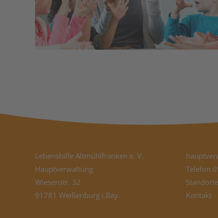
Lebenshilfe Altmühlfranken e. V.
hauptver
Hauptverwaltung
Telefon
0
Wiesenstr. 32
Standort
91781 Weißenburg i.Bay.
Kontakt