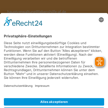
hauptverwaltung@lebenshilfe-af.de
Telefon
09141 8321-100
Standorte
Kontakt
Karriere
Verein
Das Magazin
Unterstützen Sie uns
Impressum
Datenschutz
Barrierefreiheitserklärung
Unabhängige Meldestelle