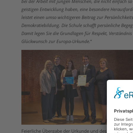
bei der Arbeit mit jungen Menschen, die nicht einfach s
geistigen Entwicklung haben, eine besondere Herausford
leistet einen umso wichtigeren Beitrag zur Persönlichkei
Demokratiebildung. Die Schule schafft persönliche Beg
Damit legen Sie die Grundlagen für Respekt, Verständnis
Glückwunsch zur Europa-Urkunde.
“
Feierliche Übergabe der Urkunde und des