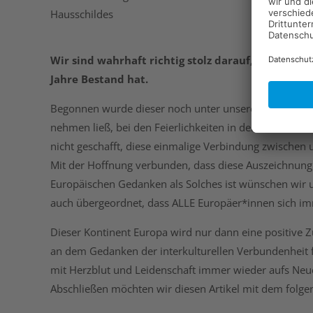
Hausschildes
Wir sind wahrhaft richtig stolz darauf, dass dies
Jahre Bestand hat.
Begonnen wurde dieser noch unter unserem ehemaligen
nehmen ließ, bei den Feierlichkeiten in der Hofkirche
nicht geschafft, diese einmalige Verbindung zwischen
Mit der Hoffnung verbunden, dass diese Auszeichnung
Europäischen Gedanken als Solches ist wünschen wir u
auch übergeordnet, dass ALLE Europäer*innen sich im
Dieser Kontinent Europa wird nur dann eine positiv
an dem Gedanken der interkulturellen Verbundenheit f
mit Herzblut und Leidenschaft immer wieder aufs Ne
Abschließen möchten wir diesen Artikel mit dem folg