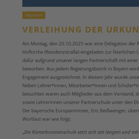
Allgemein
VERLEIHUNG DER URKUN
Am Montag, den 20.10.2025 war eine Delegation der R
Hofkirche (Residenzstraße) eingeladen zur feierlichen
dafür aufgrund unserer langen Partnerschaft mit einer
beworben. Aus jedem Regierungsbezirk in Bayern wird s
Engagement ausgezeichnet. In diesem Jahr wurde unser
Neben Lehrer*innen, Mitarbeiter*innen und Schüler*inn
besuchten waren auch Mitglieder aus dem Vorstand, d
sowie Lehrerinnen unserer Partnerschule unter den Eh
Der bayerische Europaminister, Eric Beißwenger, übe
Wortlaut war wie folgt:
„
Die Römerbrunnenschule setzt sich seit langem und mit v