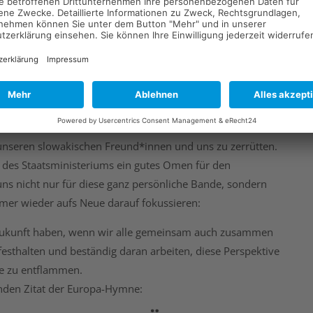
Veranstaltung
er intraeuropäische Austausch schon über so viele
 Schulleiter Thomas Geyer, der es sich auch nicht
 dabei zu sein. Zudem hatte es selbst die Corona-Pandemie
 unseren slowakischen Freund*innen und uns zu zerrütten.
 des Staatsministeriums ein gutes Omen für den
ns nicht nur für diese ganz persönliche Bande, sondern
mer wieder aufs Neue darauf fokussieren:
e Zukunft haben, wenn wir alle gemeinsam auch zusammen
esthalten und beständig daran arbeiten, diese Perspektive
ue zu entflammen.
enden Zitat der Europa-Hymne: