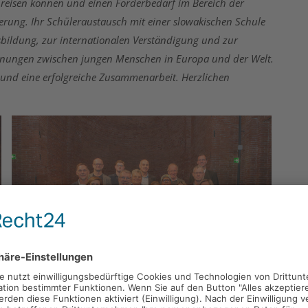
o reisen können und einen Förderbedarf im Bereich der
erung. Ihr Schüleraustausch mit einer slowakischen Schule
tsbildung, zur internationalen Verständigung und zur
egnungen zwischen jungen Menschen in Europa und der Welt.
 und eine erfolgreiche Zusammenarbeit. Herzlichen
Alle Ehrengäste nach dem offiziellem Teil der