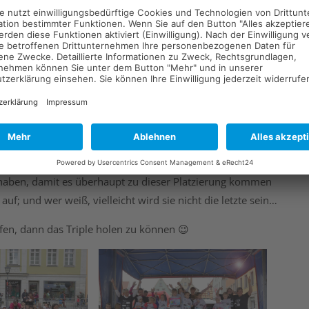
!!
 der KiTa Römer-Schätze erneut den 1. Platz beim Bambini-
uch ins Zeug gelegt habt! Ein großer Dank natürlich auch an
wohl im Vorfeld als auch während der Veranstaltung ihr
haben, damit es überhaupt zu dieser Platzierung kommen
uf; und wer weiß, vielleicht wird sie nicht die letzte sein…
fen, dann das Triple holen zu können 😉