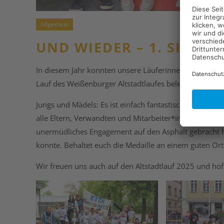
Allgemein
UND WIEDER – 1. SIEGER!
In diesem Jahr konnten unsere Läuferinnen und Läufer
Lauf des Weißenburger Altstadtlaufes belegen.
Jungs und Mädels: Es ist einfach fantastisch, wie ihr e
alle Eltern, Verwandten und Mitarbeiter*innen, die so
unermüdliches Engagement auf den Asphalt gebracht 
konnte. Behaltet euch die Medaille an einem guten Ort a
Wir freuen uns auch auf den Altstadtlauf 2025 und hof