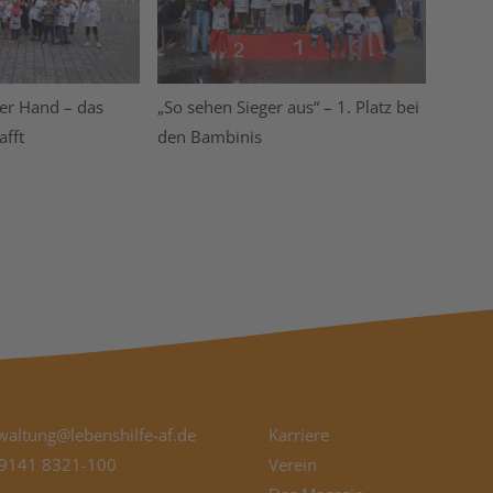
der Hand – das
„So sehen Sieger aus“ – 1. Platz bei
afft
den Bambinis
waltung@lebenshilfe-af.de
Karriere
9141 8321-100
Verein