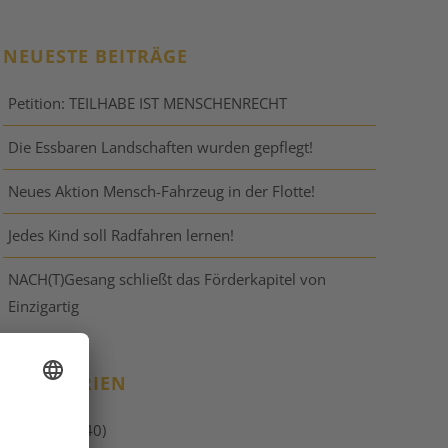
NEUESTE BEITRÄGE
Petition: TEILHABE IST MENSCHENRECHT
Die Essbaren Landschaften wurden gepflegt!
Neues Aktion Mensch-Fahrzeug in der Flotte!
Jedes Kind soll Radfahren lernen!
NACH(T)Gesang schließt das Förderkapitel von
Einzigartig
KATEGORIEN
Allgemein
(40)