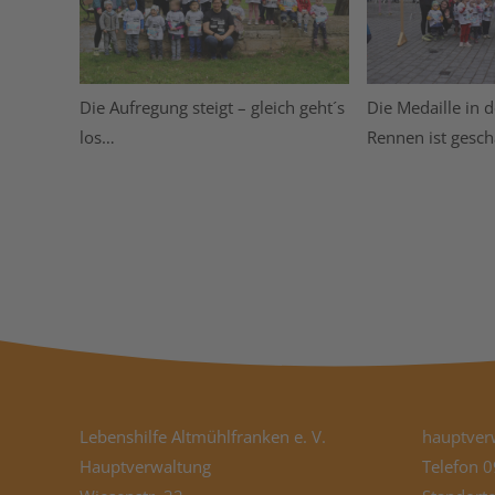
Die Aufregung steigt – gleich geht´s
Die Medaille in 
los…
Rennen ist gesch
Lebenshilfe Altmühlfranken e. V.
hauptver
Hauptverwaltung
Telefon
0