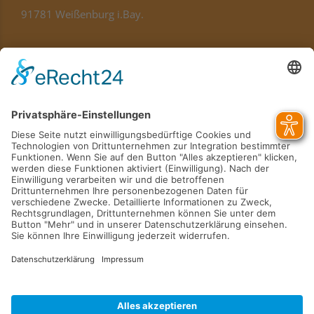
91781 Weißenburg i.Bay.
hauptverwaltung@lebenshilfe-af.de
Telefon
09141 8321-100
Standorte
Kontakt
Karriere
Verein
Das Magazin
Unterstützen Sie uns
Impressum
Datenschutz
Barrierefreiheitserklärung