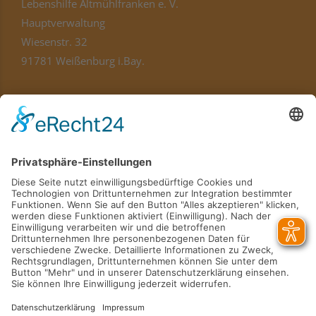
Lebenshilfe Altmühlfranken e. V.
Hauptverwaltung
Wiesenstr. 32
91781 Weißenburg i.Bay.
hauptverwaltung@lebenshilfe-af.de
Telefon
09141 8321-100
Standorte
Kontakt
Karriere
Verein
Das Magazin
Unterstützen Sie uns